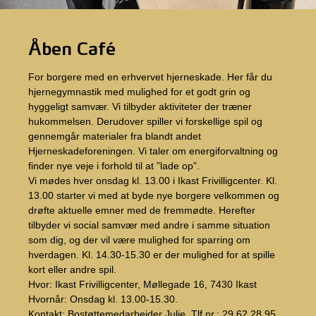
Åben Café
For borgere med en erhvervet hjerneskade. Her får du
hjernegymnastik med mulighed for et godt grin og
hyggeligt samvær. Vi tilbyder aktiviteter der træner
hukommelsen. Derudover spiller vi forskellige spil og
gennemgår materialer fra blandt andet
Hjerneskadeforeningen. Vi taler om energiforvaltning og
finder nye veje i forhold til at ”lade op”.
Vi mødes hver onsdag kl. 13.00 i Ikast Frivilligcenter. Kl.
13.00 starter vi med at byde nye borgere velkommen og
drøfte aktuelle emner med de fremmødte. Herefter
tilbyder vi social samvær med andre i samme situation
som dig, og der vil være mulighed for sparring om
hverdagen. Kl. 14.30-15.30 er der mulighed for at spille
kort eller andre spil.
Hvor: Ikast Frivilligcenter, Møllegade 16, 7430 Ikast
Hvornår: Onsdag kl. 13.00-15.30.
Kontakt: Bostøttemedarbejder Julie, Tlf.nr.: 29 62 28 95,